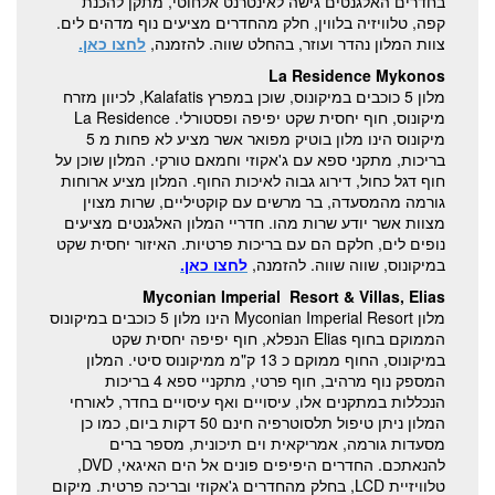
בחדרים האלגנטים גישה לאינטרנט אלחוטי, מתקן להכנת
קפה, טלוויזיה בלווין, חלק מהחדרים מציעים נוף מדהים לים.
צוות המלון נהדר ועוזר, בהחלט שווה. להזמנה,
לחצו כאן.
La Residence Mykonos
מלון 5 כוכבים במיקונוס, שוכן במפרץ Kalafatis, לכיוון מזרח
מיקונוס, חוף יחסית שקט יפיפה ופסטורלי. La Residence
מיקונוס הינו מלון בוטיק מפואר אשר מציע לא פחות מ 5
בריכות, מתקני ספא עם ג'אקוזי וחמאם טורקי. המלון שוכן על
חוף דגל כחול, דירוג גבוה לאיכות החוף. המלון מציע ארוחות
גורמה מהמסעדה, בר מרשים עם קוקטיליים, שרות מצוין
מצוות אשר יודע שרות מהו. חדריי המלון האלגנטים מציעים
נופים לים, חלקם הם עם בריכות פרטיות. האיזור יחסית שקט
במיקונוס, שווה שווה. להזמנה,
לחצו כאן.
Myconian Imperial Resort & Villas, Elias
מלון Myconian Imperial Resort הינו מלון 5 כוכבים במיקונוס
הממוקם בחוף Elias הנפלא, חוף יפיפה יחסית שקט
במיקונוס, החוף ממוקם כ 13 ק"מ ממיקונוס סיטי. המלון
המספק נוף מרהיב, חוף פרטי, מתקניי ספא 4 בריכות
הנכללות במתקנים אלו, עיסויים ואף עיסויים בחדר, לאורחי
המלון ניתן טיפול תלסוטרפיה חינם 50 דקות ביום, כמו כן
מסעדות גורמה, אמריקאית וים תיכונית, מספר ברים
להנאתכם. החדרים היפיפים פונים אל הים האיגאי, DVD,
טלוויזיית LCD, בחלק מהחדרים ג'אקוזי ובריכה פרטית. מיקום