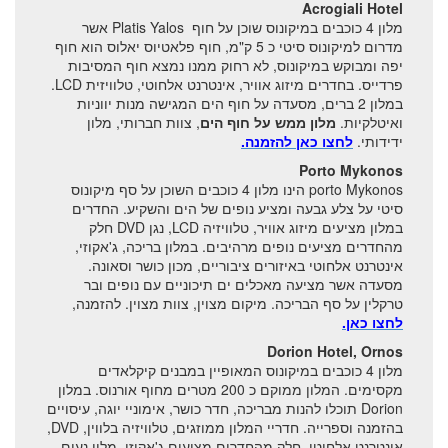
Acrogiali Hotel
מלון 4 כוכבים במיקונוס שוכן על חוף Platis Yalos אשר
מדרום למיקונוס סיטי כ 5 ק"מ, חוף פלאטיוס יאלוס הוא חוף
יפה ומבוקש במיקונוס, לא רחוק ממנו נמצא חוף המסיבות
פרדייס. בחדרים מיזוג אוויר, אינטרנט אלחוטי, טלוויזית LCD.
במלון 2 ברים, מסעדה על חוף הים המגישה מנות יווניות
ואיטלקיות.
מלון ממש על חוף הים
, צוות חברותי, מלון
ידידותי.
לחצו כאן להזמנה.
Porto Mykonos
porto Mykonos הינו מלון 4 כוכבים השוכן על סף מיקונוס
סיטי על צלע גבעה ומציע נופים של הים והשקיע. החדרים
במלון מציעים מיזוג אוויר, טלוויזיה LCD, נגן DVD חלק
מהחדרים מציעים נופים מרהיבים. במלון בריכה, ג'אקוזי,
אינטרנט אלחוטי באיזורים ציבוריים, מכון כושר וסאונה.
מסעדה אשר מציעה מאכלים ים תיכוניים עם נופים ובר
טרקלין על סף הבריכה. מיקום מצוין, צוות מצוין. להזמנה,
לחצו כאן.
Dorion Hotel, Ornos
מלון 4 כוכבים במיקונוס המאופיין במבנים קיקלאדים
מקסימים. המלון ממוקם כ 200 מטרים מחוף אורנוס. במלון
Dorion תוכלו להנות מבריכה, חדר כושר, אימוניי יוגה, עיסויים
בהזמנה וספרייה. חדריי המלון ממוזגים, טלוויזיה בלווין, DVD,
אינטרנט אלחוטי, חלק מהחדרים מציעים ג'אקוזי. מלון נעים