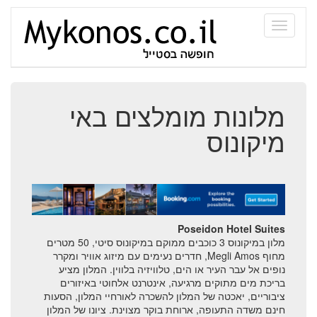
Toggle
navigati
מלונות מומלצים במיקונוס
מלונות מומלצים באי
חיי לילה במיקונוס
מיקונוס
חופים במיקונוס
וילות במיקונוס
ממיקונוס לנאקסוס
שייט ביאכטה
Poseidon Hotel Suites
מלון במיקונוס 3 כוכבים ממוקם במיקונוס סיטי, 50 מטרים
איים ליד מיקונוס
מחוף Megli Amos, חדרים נעימים עם מיזוג אוויר ומקרר
נופים אל עבר העיר או הים, טלוויזיה בלווין. המלון מציע
בריכת מים מתוקים מרגיעה, אינטרנט אלחוטי באיזורים
צרו איתנו קשר!
ציבוריים, יאכטה של המלון להשכרה לאורחיי המלון, הסעות
חינם משדה התעופה, ארוחת בוקר מצוינת. ציונו של המלון
dj mikonos line up