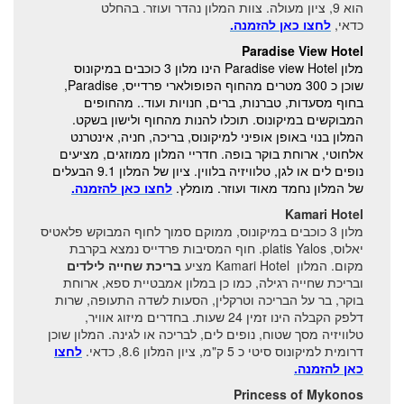
הוא 9, ציון מעולה. צוות המלון נהדר ועוזר. בהחלט
כדאי,
לחצו כאן להזמנה.
ממיקונוס לפארוס ונאקסוס
Paradise View Hotel
מפת מיקונוס
מלון Paradise view Hotel הינו מלון 3 כוכבים במיקונוס
שוכן כ 300 מטרים מהחוף הפופולארי פרדייס, Paradise,
בחוף מסעדות, טברנות, ברים, חנויות ועוד.. מהחופים
המבוקשים במיקונוס. תוכלו להנות מהחוף ולישון בשקט.
המלון בנוי באופן אופיני למיקונוס, בריכה, חניה, אינטרנט
אלחוטי, ארוחת בוקר בופה. חדריי המלון ממוזגים, מציעים
נופים לים או לגן, טלוויזיה בלווין. ציון של המלון 9.1 הבעלים
של המלון נחמד מאוד ועוזר. מומלץ.
לחצו כאן להזמנה.
Kamari Hotel
מלון 3 כוכבים במיקונוס, ממוקם סמוך לחוף המבוקש פלאטיס
יאלוס, platis Yalos. חוף המסיבות פרדייס נמצא בקרבת
מקום. המלון Kamari Hotel מציע
בריכת שחייה לילדים
ובריכת שחייה רגילה, כמו כן במלון אמבטיית ספא, ארוחת
בוקר, בר על הבריכה וטרקלין, הסעות לשדה התעופה, שרות
דלפק הקבלה הינו זמין 24 שעות. בחדרים מיזוג אוויר,
טלוויזיה מסך שטוח, נופים לים, לבריכה או לגינה. המלון שוכן
דרומית למיקונוס סיטי כ 5 ק"מ, ציון המלון 8.6, כדאי.
לחצו
כאן להזמנה.
Princess of Mykonos