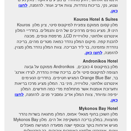
וצנוע, נקי, בריכות נהדרות, צוות אדיב ועוזר. להזמנה,
לחצו
כאן.
Kouros Hotel & Suites
מלון קסום ממוקם צפונית למיקונוס סיטי, ציון מלון Kouros
הינו 9, מציע נופים מרהיבים של הים והנמלים. בחדריי המלון
אינטרנט אלחוטי, טלוויזיית LCD, מרפסת ונופים, מכונה
להכנת קפה. מיקום המלון נהדר כמאה מטרים מהים, בריכה
נהדרת ומזמינה, בר ליד הבריכה. צוות המלון נהדר.מלון מצוין.
להזמנה,
לחצו כאן.
Andronikos Hotel
מלון במיקונוס 4 כוכבים, Andronikos ממוקם על גבעה
הצופה למיקונוס סיטי ולים. בריכת שחיה נהדרת, לצידו אורנג'
בר, Orange Blue Bar המגיש חטיפים. בחדרים הנעימים
אינטרנט אלחוטי, טלוויזיה, מיני בר. המלון מציע מרכז בריאות
ותערוכת אומנות אשר מתחלפת מדי כמה חודשים. המלון
יפיפה ומיוחד, צוות המלון אדיב ומסביר פנים. להזמנה,
לחצו
כאן.
Mykonos Bay Hotel
מלון השוכן בחוף מגאלי אמוס, המלון מתגאה בשרות נהדר
מהצוות, במלון בריכה המשקיפה אל הים. מלון Mykonos Bay
מגיש ארוחות בוקר ובנוסף ישנה מסעדה המגישה מאכלים
יוונים. אינטרנט אלחוטי באיזורים ציבורים, בר קוקטיילים.