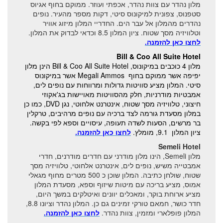
מלון נהדר עם צוות נהדר, אכפתי ועוזר. ממוקם בחוף אגיוס
סטפנוס, צפונית למיקונוס סיטי, דקות מספר מהעיר. נופים
נהדרים מהמלון אל עבר הים. החדריי המלון מיזוג אוויר
וטלוויזיה מסך שטוח. ציון המלון 8.5 וכדאי לבדוק את המלון.
לחצו כאן להזמנה.
Bill & Coo All Suite Hotel
מלון 4 כוכבים במיקונוס, Bill & Coo All Suite Hotel הינן מלון
יפיפה אשר ממוקם בחוף Megali Ammos אשר במיקונוס
סיטי. המלון מציע סוויטות גדולות ומרווחות עם נופים לים,
אמבטיות מודרניות, חלק מהסוויטות מאויישות בג'אקוזי
חיצוני, טלוויזיה מסך שטוח, אינטרנט אלחוטי, נגן DVD, כמו כן
במלון מסעדת גורמה לצד ברכיה עם נופים מרהיבים, טרקלין
בר מרשים, הסעות לשדה תעופה, עיסויים וספא לפי בקשה.
ציון המלון 9.1, מומלץ.
לחצו כאן להזמנה.
Semeli Hotel
מלון Semeli, הינו מלון מודרני עם חדרים מודרנים, חדרי
אמבטייה משיש, נופים לים, אינטרנט אלחוטי, טלוויזיה מסך
שטוח, שולחן כתיבה. המלון שוכן כ 500 מטרים מחוף מגאלי
אמוס, מציע בריכה עם מיטות שיזוף וספא, מסעדת המלון
מציע ארוחת בוקר, ומאכלים יוונים ואיטלקים במשך היום,
חדר כושר, חמאם טורקי זמינים גם כן. המלון נהדר וציונו 8.8,
המלון פופלארי ומזמין, צוות נהדר.
לחצו כאן להזמנה.