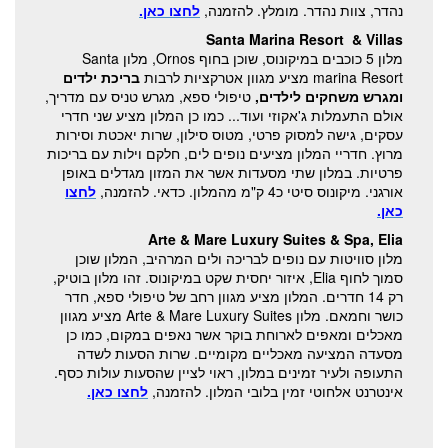
נהדר, צוות נהדר. מומלץ. להזמנה,
לחצו כאן.
Santa Marina Resort & Villas
מלון 5 כוכבים במיקונוס, שוכן בחוף Ornos, מלון Santa
marina Resort מציע מגוון אטרקציות לרבות
בריכת ילדים
ומגרש משחקים לילדים,
טיפולי ספא, מגרש טניס עם מדריך,
אולם התעמלות ג'אקוזי ועוד... כמו כן המלון מציע שני חדרי
עסקים, גישה למסוק פרטי, מטוס סילון, שרות יאכטת וסירות
מרוץ. חדריי המלון מציעים נופים לים, חלקם וילות עם בריכות
פרטיות. במלון שתי מסעדות אשר את המזון מגדלים באופן
אורגני. מיקונוס סיטי כ4 ק"מ מהמלון. כדאי. להזמנה,
לחצו
כאן.
Arte & Mare Luxury Suites & Spa, Elia
מלון סוויטות עם נופים לבריכה ולים המרהיב, המלון שוכן
סמוך לחוף Elia, איזור יחסית שקט במיקונוס. זהו מלון בוטיק,
רק 14 חדרים. המלון מציע מגוון רחב של טיפולי ספא, חדר
כושר וחמאם. מלון Arte & Mare Luxury Suites מציע מגוון
מאכלים ומאפים לארוחת בוקר אשר נאפים במקום, כמו כן
מסעדה המציעה מאכליים מקומיים. שרות הסעות לשדה
התעופה ולעיר זמינים במלון, ראוי לציין שהסעות עולות כסף.
אינטרנט אלחוטי זמין בלובי המלון. להזמנה,
לחצו כאן.