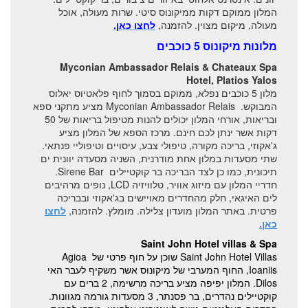
המלון ממוקם דקות ממיקונוס סיטי. שרות מעולה, אוכל
מעולה, מיקום מצוין. להזמנה,
לחצו כאן.
מלונות מיקונוס 5 כוכבים
Myconian Ambassador Relais & Chateaux Spa
Hotel, Platios Yalos
מלון 5 כוכבים נפלא, ממוקם בסמוך לחוף פלאטיוס יאלוס
המבוקש. Myconian Ambassador Relais מציע מתקני ספא
ובריאות, אורחי המלון יכולים להנות מטיפול בריאות של 50
דקות אשר ינתן לכם חינם. מרכז הספא של המלון מציע
ג'אקוזי, בריכה מקורה, טיפולי צבע, עיסויים וטיפוליי פנתאי.
שתי מסעדות במלון אחת מודרנית, השניה מסעדה יוונית ים
תיכונית, כמו כן לצד הבריכה בר קוקטיילים Sirene Bar.
חדריי המלון עם מיזוג אוויר, טלוויזיה LCD, נופים מרהיבים
לים האיגאי, חלק מהחדרים מאויישים בג'אקוזי ובבריכה
פרטית. באתר המלון מועדון צלילה. מומלץ. להזמנה,
לחצו
כאן.
Saint John Hotel villas & Spa
Saint John Hotel Villas שוכן על חוף פרטי של Agioa
Ioaniis, החוף המערבי של מיקונוס אשר משקיף לעבר האי
Dilos. המלון יפיפה מציע בריכה מרשימה, 2 ברים עם
קוקטיילים נהדרים, בר פסנתר, 3 מסעדות גורמה מגוונות.