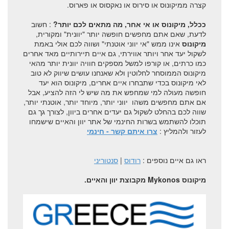
קצרה ממיקונוס או סירוס או נאקסוס או פארוס.
ככלל, מיקונוס או אי אחר, מה מתאים לכם יותר?
: חשוב
לדעת, שאם אתם מחפשים חופשה יותר "יוונית" ומקורית,
מיקונוס
אינו ממש "אי יווני אוטנתי" ושווה לכם אולי באמת
לשקול יעד אחר ויותר אווירתי, גם איים תיירותיים מאד אחרים
כמו כרתים, או קורפו למשל מספקים חוויה יוונית יותר מהאי
מיקונוס הממוסחר לחלוטין ולא שאנחנו עושים שיווק לא טוב
לאי מיקונוס בכדי שתבחרו איים אחרים, מיקונוס הוא יעד
חופשה מעולה למי שמחפש את מה שיש לי הזה להציע, אבל
אם אתם מחפשים משהו יווני יותר, מיוחד יותר, אוטנתי יותר,
שווה לכם בהחלט לשקול גם יעדים אחרים ביוון, לצורך גך גם
תוכלו להשתמש בשרות החינמי של אתר יוון והאיים שישמחו
לעזור ולהמליץ :
צרו איתם קשר - חינמי
ראו גם איים נוספים :
רודוס
|
סנטוריני
מיקונוס Mykonos מקבוצת יוון והאיים.