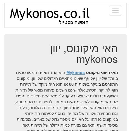
Toggle
navigati
מלונות מומלצים במיקונוס
האי מיקונוס, יוון
חיי לילה במיקונוס
mykonos
חופים במיקונוס
וילות במיקונוס
האי היווני מיקונוס
Mykonos
הוא אחד האיים המפורסמים
ביותר של יוון על אף שאינו מהאיים הגדולים של יוון, מיקונוס
ממיקונוס לנאקסוס
התפרסם בעיקר בשנות ה 80 אז הוא היה מוקד של תיירות
חוף לא יקר יחסית, אלה שעם השנים פיתוח מואץ של תיירות
שייט ביאכטה
והשקעות גדולות שבוצעו בעיקר ע"י משקיעים חיצוניים, הפכו
את האי מיקונוס לאי שמתאים במיוחד לתיירות ברמה גבוהה,
איים ליד מיקונוס
מיקונוס הוא האי היקר יותר ביוון, גם מבחינת מלונות, וילות
וגם מבחינת עלויות של מחייה. בנוסף לפיתוח התיירותי
צרו איתנו קשר!
במיקונוס נפתחו על האי גם מספר גדול של בארים, מסעדות
מסעדות שף והאי גם מארח כמות גדולה של תיירות גאה,
dj mikonos line up