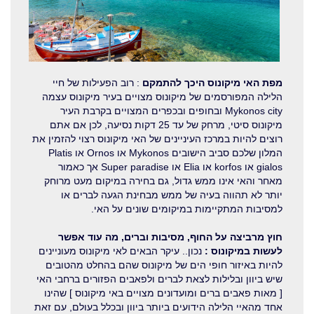
מפת האי מיקונוס היכך להתמקם
: רוב הפעילות של חיי
הלילה המפורסמים של מיקונוס מצויים בעיר מיקונוס עצמה
Mykonos city ובחופים ובכפרים המצויים בקרבת העיר
מיקונוס סיטי, מרחק של עד 25 דקות נסיעה, לכן אם אתם
רוצים להיות במרכז העיניינים של האי מיקונוס רצוי להזמין את
המלון שלכם סביב הישובים Mykonos או Ornos או Platis
gialos או korfos או Elia או Super paradise אך כאמור
מאחר והאי אינו ממש גדול, גם בחירה במיקום מעט מרוחק
יותר לא תהווה בעיה של ממש מבחינת הגעה לברים או
למסיבות המתקיימות במיקומים שונים על האי.
חוץ מרביצה על החוף, מסיבות וברים, מה עוד אפשר
לעשות במיקונוס :
נכון.. עיקר הבאים לאי מיקונוס מעוניינים
להיות באיזור חופי הים של מיקונוס שהם בהחלט מהטובים
שיש ביוון ובלילות לצאת לברים ולפאבים הפזורים ברחבי האי
[ מאות פאבים ברים ומועדונים מצויים באי מיקונוס ] שהינו
אחד מהאיי הלילה הידועים ביותר ביוון ובכלל בעולם, עם זאת