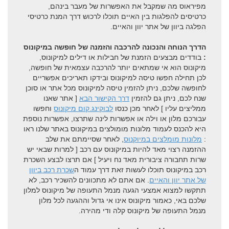
מפיראוס מה שמקבל את האפשרות של מעבר בינהם,
כרטיסים להפלגות בין האיים תוכלו לרכוש דרך המנת כרטיסי
הפלגה ביוון של אתר יוון והאיים.
הדרך הנוחה והנכונה להרכבה והזמנה של חופשה במיקונוס
:
בודדים מבצעים הזמנת של חבילות או דילים למיקונוס,
מיקונוס הוא אי שמתאים יותר להרכבה עצמאית של חופשה,
לכן תחילה חפשו טיסה למיקונוס ובידקו תאריכים אפשריים
לחופשה שלכם, ניתן להזמין טיסה למיקונוס מכל אתר או סוכן
שנח לכם, ניתן גם להזמין
דרך הקישור הבא
[ אתר שאנו
ממליצים עליו ] לאחר מכן כנסו
לבוקינג.קום מיקונוס
וחפשו
עבורכם מלון או וילה או אפשרות לינה שתרצו, אפשרות נוספת
היא להכנס לעמוד מלונות מומולצים במיקונוס באתר שלנו ראו
:
מלונות מומלצים במיוקנוס
, לאחר שסיימתם את שלב
ההזמנה רצוי מאד להיות במיקונוס עם רכב [ למרות שבאי יש
שרות תחבורה ציבורית מאד נח ויעיל ] אם תרצו לבצע השכרת
רכב במיקונוס תוכלו לעשות זאת דרך עמוד ה
שכרת רכב ביוון
של אתר יוון והאיים
. אם אתם לא מתכוונים להשכיר רכב, לא
תתקשו למצוא אמצעי הגעה מנמל התעופה של מיקונוס למלון
שלכם באי, כאמור מיקונוס אינו אי גדול וההגעה לכל מלון
מנמל התעופה של מיקונוס קלה ודי מהירה.