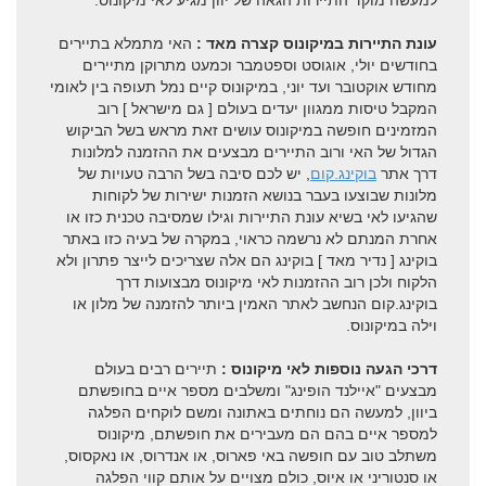
למעשה מוקד התיירות הגאה של יוון מגיע לאי מיקונוס.
ממיקונוס לפארוס ונאקסוס
עונת התיירות במיקונוס קצרה מאד :
האי מתמלא בתיירים
בחודשים יולי, אוגוסט וספטמבר וכמעט מתרוקן מתיירים
מפת מיקונוס
מחודש אוקטובר ועד יוני, במיקונוס קיים נמל תעופה בין לאומי
המקבל טיסות ממגוון יעדים בעולם [ גם מישראל ] רוב
המזמינים חופשה במיקונוס עושים זאת מראש בשל הביקוש
הגדול של האי ורוב התיירים מבצעים את ההזמנה למלונות
דרך אתר
בוקינג.קום
, יש לכם סיבה בשל הרבה טעויות של
מלונות שבוצעו בעבר בנושא הזמנות ישירות של לקוחות
שהגיעו לאי בשיא עונת התיירות וגילו שמסיבה טכנית כזו או
אחרת המנתם לא נרשמה כראוי, במקרה של בעיה כזו באתר
בוקינג [ נדיר מאד ] בוקינג הם אלה שצריכים לייצר פתרון ולא
הלקוח ולכן רוב ההזמנות לאי מיקונוס מבצועות דרך
בוקינג.קום הנחשב לאתר האמין ביותר להזמנה של מלון או
וילה במיקונוס.
דרכי הגעה נוספות לאי מיקונוס :
תיירים רבים בעולם
מבצעים "איילנד הופינג" ומשלבים מספר איים בחופשתם
ביוון, למעשה הם נוחתים באתונה ומשם לוקחים הפלגה
למספר איים בהם הם מעבירים את חופשתם, מיקונוס
משתלב טוב עם חופשה באי פארוס, או אנדרוס, או נאקסוס,
או סנטוריני או איוס, כולם מצויים על אותם קווי הפלגה